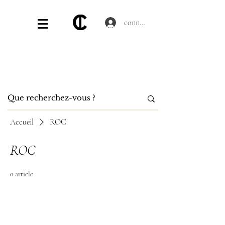
connecter
Accueil
ROC
ROC
0 article