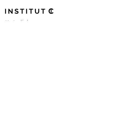
Mentions légales
+33 686168571
contact@institut-c.com
1 Rue de la Barre, 69002 Lyon,
France
Abonnez-vous à notre
newsletter
Votre email