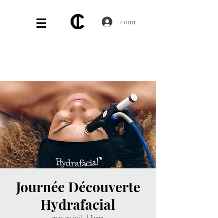
connecter
Journée Découverte
Hydrafacial
mer. 30 juil.
  |  
Lyon