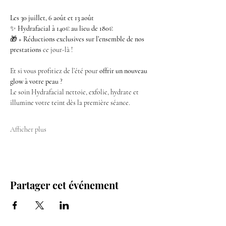
Les 30 juillet, 6 août et 13 août
✨ 
Hydrafacial à 140€ au lieu de 180€
🎁 
+ Réductions exclusives sur l’ensemble de nos 
prestations
 ce jour-là !
Et si vous profitiez de l’été pour 
offrir un nouveau 
glow à votre peau
 ?
Le soin Hydrafacial nettoie, exfolie, hydrate et 
illumine votre teint dès la première séance.
Afficher plus
Partager cet événement