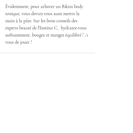
Évidemment, pour arborer un Bikini body 
tonique, vous devrez vous aussi mettre la 
main à la pâte. Sur les bons conseils des 
experts beauté de l’Institut C,  hydratez-vous 
suffisamment, bougez et mangez équilibré ! A 
vous de jouer ! 
Posts récents
Voir tout