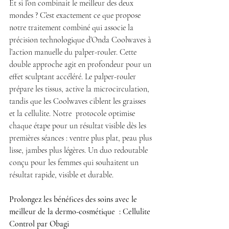
Et si l’on combinait le meilleur des deux 
mondes ? C’est exactement ce que propose 
notre traitement combiné qui associe la 
précision technologique d’Onda Coolwaves à 
l’action manuelle du palper-rouler. Cette 
double approche agit en profondeur pour un 
effet sculptant accéléré. Le palper-rouler 
prépare les tissus, active la microcirculation, 
tandis que les Coolwaves ciblent les graisses 
et la cellulite. Notre  protocole optimise 
chaque étape pour un résultat visible dès les 
premières séances : ventre plus plat, peau plus 
lisse, jambes plus légères. Un duo redoutable 
conçu pour les femmes qui souhaitent un 
résultat rapide, visible et durable. 
Prolongez les bénéfices des soins avec le 
meilleur de la dermo-cosmétique  : Cellulite 
Control par Obagi 